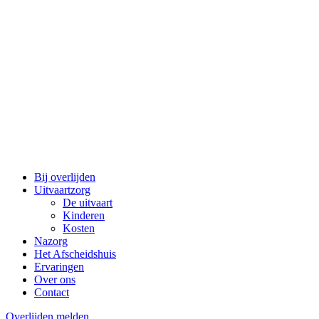
Bij overlijden
Uitvaartzorg
De uitvaart
Kinderen
Kosten
Nazorg
Het Afscheidshuis
Ervaringen
Over ons
Contact
Overlijden melden