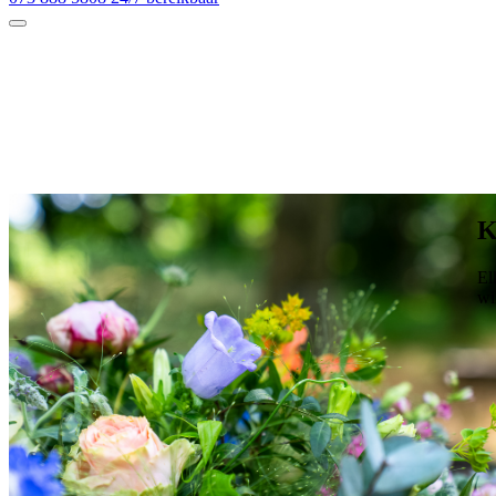
K
El
wi