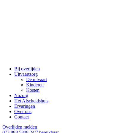
Bij overlijden
Uitvaartzorg
De uitvaart
Kinderen
Kosten
Nazorg
Het Afscheidshuis
Ervaringen
Over ons
Contact
Overlijden melden
073 888 5808
24/7 bereikbaar