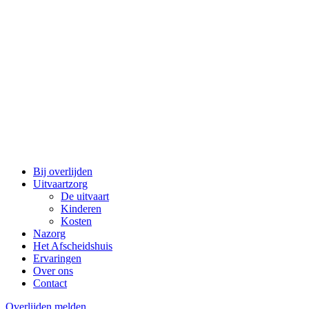
Bij overlijden
Uitvaartzorg
De uitvaart
Kinderen
Kosten
Nazorg
Het Afscheidshuis
Ervaringen
Over ons
Contact
Overlijden melden