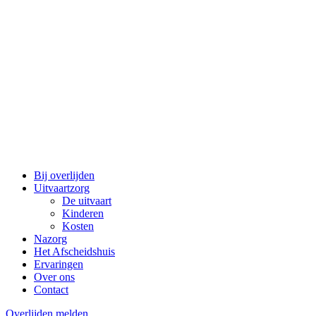
Bij overlijden
Uitvaartzorg
De uitvaart
Kinderen
Kosten
Nazorg
Het Afscheidshuis
Ervaringen
Over ons
Contact
Overlijden melden