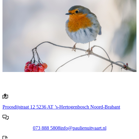
Proosdijstraat 12
5236 AT ’s-Hertogenbosch
Noord-Brabant
073 888 5808
info@paulienuitvaart.nl