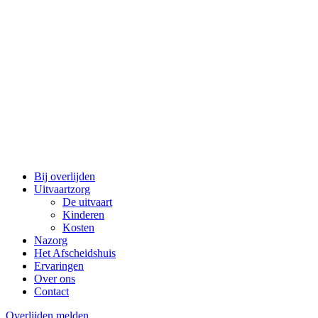
Bij overlijden
Uitvaartzorg
De uitvaart
Kinderen
Kosten
Nazorg
Het Afscheidshuis
Ervaringen
Over ons
Contact
Overlijden melden